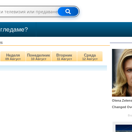
 гледаме?
26
Неделя
Понеделник
Вторник
Сряда
09 Август
10 Август
11 Август
12 Август