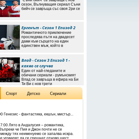
"Съни бийч" се завръща с нов
сезон, Вълнуващия сериал Съни
бийч се завръща със своя 2ри се
Ергенът - Сезон 1 Епизод 2
Романтичното приключение
проследява пътя на двадесет
дами към сърцето на един
единствен мъж, който в
Влад - Сезон 3 Епизод 1 -
какво се случва
Един от най-гледаните и
обичани сериали - румънският
Влад се завръща в ефира на Би
Ти Ви с нов трети
Спорт
Детско
Сериали
0 Генезис - фантастика, екшън, мистър...
7:00 Лято в Андалусия – романтика,
Въпреки че Пия и Джон почти не се
 между тях неименуемо се запалва искра.
е уговарят да се срещнат отново шест