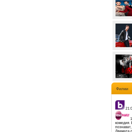
Филми
21:0
1
комедия. 
познават,
Двамата с