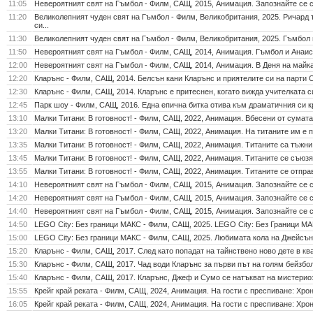
11:05
Невероятният свят на Гъмбол - Филм, САЩ, 2015, Анимация. Запознайте се с
11:20
Великолепният чуден свят на Гъмбол - Филм, Великобритания, 2025. Ричард т
си...
11:30
Великолепният чуден свят на Гъмбол - Филм, Великобритания, 2025. Гъмбол и
11:50
Невероятният свят на Гъмбол - Филм, САЩ, 2014, Анимация. Гъмбол и Анаис т
12:00
Невероятният свят на Гъмбол - Филм, САЩ, 2014, Анимация. В Деня на майкат
12:20
Кларънс - Филм, САЩ, 2014. Белсън кани Кларънс и приятелите си на парти С
12:30
Кларънс - Филм, САЩ, 2014. Кларънс е притеснен, когато вижда учителката си
12:45
Парк шоу - Филм, САЩ, 2016. Една епична битка отива към драматичния си кр
13:10
Малки Титани: В готовност! - Филм, САЩ, 2022, Анимация. Вбесени от сумата, 
13:20
Малки Титани: В готовност! - Филм, САЩ, 2022, Анимация. На титаните им е п
13:35
Малки Титани: В готовност! - Филм, САЩ, 2022, Анимация. Титаните са тъжни 
13:45
Малки Титани: В готовност! - Филм, САЩ, 2022, Анимация. Титаните се съюзя
13:55
Малки Титани: В готовност! - Филм, САЩ, 2022, Анимация. Титаните се отправ
14:10
Невероятният свят на Гъмбол - Филм, САЩ, 2015, Анимация. Запознайте се с
14:20
Невероятният свят на Гъмбол - Филм, САЩ, 2015, Анимация. Запознайте се с
14:40
Невероятният свят на Гъмбол - Филм, САЩ, 2015, Анимация. Запознайте се с
14:50
LEGO City: Без граници МАКС - Филм, САЩ, 2025. LEGO City: Без Граници МАК
15:00
LEGO City: Без граници МАКС - Филм, САЩ, 2025. Любимата кола на Джейсън о
15:20
Кларънс - Филм, САЩ, 2017. След като попадат на тайнствено ново дете в ква
15:30
Кларънс - Филм, САЩ, 2017. Чад води Кларънс за първи път на голям бейзбо
15:40
Кларънс - Филм, САЩ, 2017. Кларънс, Джеф и Сумо се натъкват на мистериозн
15:55
Крейг край реката - Филм, САЩ, 2024, Анимация. На гости с преспиване: Хрони
16:05
Крейг край реката - Филм, САЩ, 2024, Анимация. На гости с преспиване: Хрони