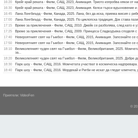
16:20
Крейг край реката - Филм, САЩ, 2023, Анимация. Триото изпробва някои от на
16:30
Крейг край реката - Филм, САЩ, 2023, Анимация. Келси търси вдъхновение и 
16:45
Лана Лонгбиърд - Филм, Канада, 2025. Лана, без да иска, приема мисия с рибка
17:00
Лана Лонгбиърд - Филм, Канада, 2025. По циклопска традиция, Док става пазит
17:15
Време за приключения - Филм, САЩ, 2010. Джейк се разболява, след като е у
17:25
Време за приключения - Филм, САЩ, 2009. Принцеса Сладкодъвка споделя с Ф
17:40
Невероятният свят на Гъмбол - Филм, САЩ, 2015, Анимация. Запознайте се с
17:50
Невероятният свят на Гъмбол - Филм, САЩ, 2015, Анимация. Запознайте се с
18:10
Великолепният чуден свят на Гъмбол - Филм, Великобритания, 2025. Момчета
за...
18:20
Великолепният чуден свят на Гъмбол - Филм, Великобритания, 2025. Добре до
18:30
Парк шоу - Филм, САЩ, 2016. Момчетата участват в космическа надпревара.
18:40
Парк шоу - Филм, САЩ, 2016. Мордекай и Ригби не искат да гледат клипчета, 
Приятели:
VideoFen
© 20