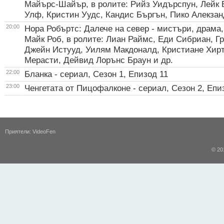
Майърс-Шайър, в ролите: Рийз Уидърспун, Лейк 
Улф, Кристин Уудс, Кандис Бъргън, Пико Алекзан
20:00
Нора Робъртс: Далече на север - мистъри, драма,
Майк Роб, в ролите: Лиан Раймс, Еди Сибриан, Гр
Джейн Истууд, Уилям Макдоналд, Кристиане Хир
Мерасти, Дейвид Лорънс Браун и др.
22:00
Бланка - сериал, Сезон 1, Епизод 11
23:00
Ченгетата от Пицофалконе - сериал, Сезон 2, Епи
Приятели:
VideoFen
© 20