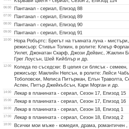
Кървави цветя - сериал, Сезон 2, Епизод 114
06:00
Пантанал - сериал, Епизод 88
07:00
Пантанал - сериал, Епизод 89
08:00
Пантанал - сериал, Епизод 90
09:00
Пантанал - сериал, Епизод 91
10:00
Нора Робъртс: Брегът на тъмната луна - мистъри,
режисьор: Стивън Толкин, в ролите: Клеър Форл
Уилет, Джонатан Скарф, Джози Дейвис, Жаклин Б
Грег Лоусън, Шей Кийблър и др.
12:00
Коледа по съседски: В целия си блясък - семеен,
режисьор: Маклийн Нелсън, в ролите: Лейси Чабъ
Тоболовски, Мелиса Питърман, Елън Траволта, 
Аспен, Питър Джейкъбсън, Кари Морган и др.
14:00
Лекар в планината - сериал, Сезон 17, Епизод 15
15:00
Лекар в планината - сериал, Сезон 17, Епизод 16
16:00
Лекар в планината - сериал, Сезон 18, Епизод 1
17:00
Лекар в планината - сериал, Сезон 18, Епизод 2
18:00
Всички мои мъже - комедия, драма, романтичен ,